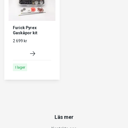
Furick Pyrex
Gaskåpor kit
2 699 kr
I lager
Läs mer