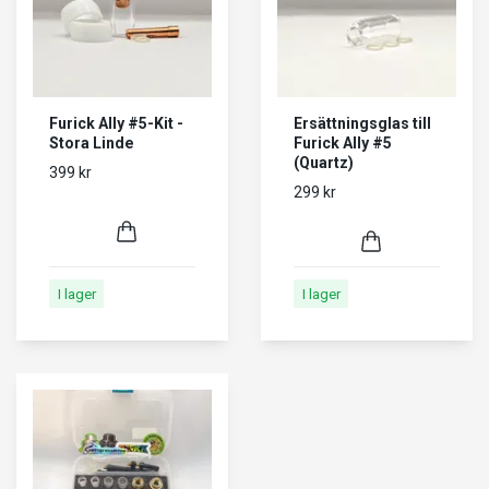
Furick Ally #5-Kit -
Ersättningsglas till
Stora Linde
Furick Ally #5
(Quartz)
399 kr
299 kr
I lager
I lager