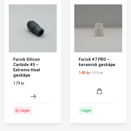
Furick Silicon
Furick #7 PRO –
Carbide #5 –
keramisk gaskåpa
Extreme Heat
149 kr
119 kr
gaskåpa
179 kr
Ej i lager
I lager