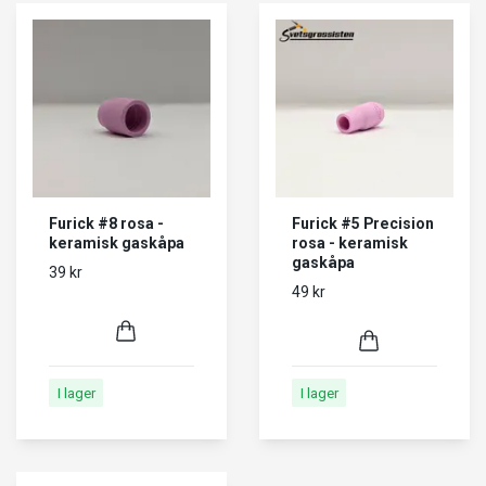
Furick #8 rosa -
Furick #5 Precision
keramisk gaskåpa
rosa - keramisk
gaskåpa
39 kr
49 kr
I lager
I lager