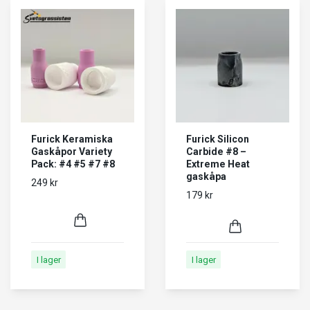
Furick Keramiska
Furick Silicon
Gaskåpor Variety
Carbide #8 –
Pack: #4 #5 #7 #8
Extreme Heat
gaskåpa
249 kr
179 kr
I lager
I lager