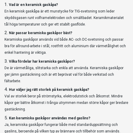
Vad är en keramisk gaskåpa?
En keramisk gaskåpa är ett munstycke för TIG-svetsning som leder
skyddsgasen runt volframelektroden och smältbadet. Keramikmaterialet
tål höga temperaturer och ger ett stabilt gasflöde.
När passar keramiska gaskåpor bäst?
Keramiska gaskåpor används vid både AC- och DC-svetsning och passar
bra för allround-arbete i stål, rostfritt och aluminium där värmetålighet och
enkel hantering är viktiga.
Vilka fördelar har keramiska gaskåpor?
De är värmetåliga, slitstarka och enkla att använda. Keramiska gaskåpor
ger jämn gastäckning och är ett beprövat val för både verkstad och
fältarbete.
Hur väljer jag rätt storlek på keramisk gaskåpa?
Val av storlek beror på strömstyrka, elektrodutstick och åtkomst. Mindre
kåpor ger bättre åtkomst i trånga utrymmen medan större kåpor ger bredare
gastäckning.
Kan keramiska gaskåpor användas med gaslins?
Ja, keramiska gaskåpor fungerar både med standarduppsättning och
gaslins, beroende på vilken typ av brännare och tillbehör som används.