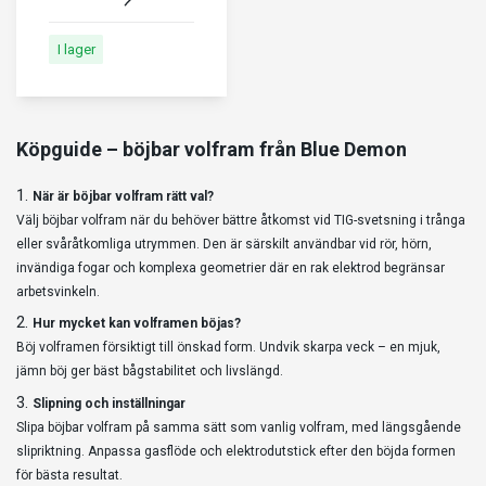
I lager
Köpguide – böjbar volfram från Blue Demon
När är böjbar volfram rätt val?
Välj böjbar volfram när du behöver bättre åtkomst vid TIG-svetsning i trånga
eller svåråtkomliga utrymmen. Den är särskilt användbar vid rör, hörn,
invändiga fogar och komplexa geometrier där en rak elektrod begränsar
arbetsvinkeln.
Hur mycket kan volframen böjas?
Böj volframen försiktigt till önskad form. Undvik skarpa veck – en mjuk,
jämn böj ger bäst bågstabilitet och livslängd.
Slipning och inställningar
Slipa böjbar volfram på samma sätt som vanlig volfram, med längsgående
slipriktning. Anpassa gasflöde och elektrodutstick efter den böjda formen
för bästa resultat.