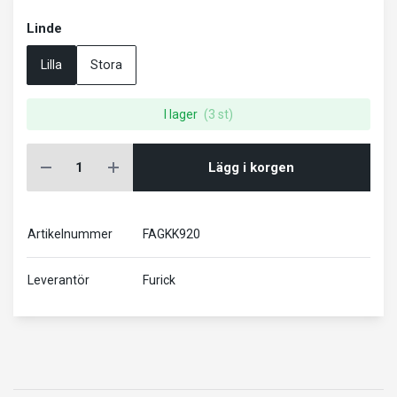
Linde
Lilla
Stora
I lager
(3 st)
Lägg i korgen
Artikelnummer
FAGKK920
Leverantör
Furick