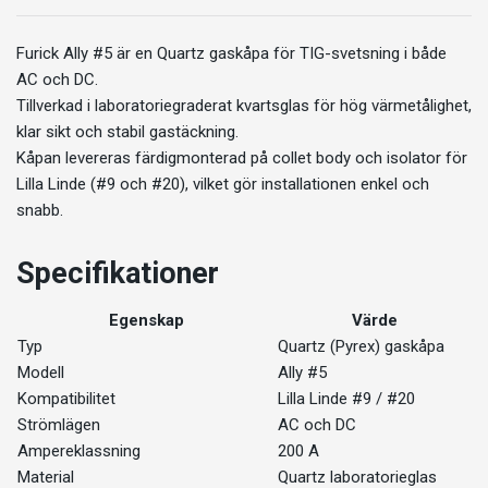
Furick Ally #5 är en Quartz gaskåpa för TIG-svetsning i både
AC och DC.
Tillverkad i laboratoriegraderat kvartsglas för hög värmetålighet,
klar sikt och stabil gastäckning.
Kåpan levereras färdigmonterad på collet body och isolator för
Lilla Linde (#9 och #20), vilket gör installationen enkel och
snabb.
Specifikationer
Egenskap
Värde
Typ
Quartz (Pyrex) gaskåpa
Modell
Ally #5
Kompatibilitet
Lilla Linde #9 / #20
Strömlägen
AC och DC
Ampereklassning
200 A
Material
Quartz laboratorieglas