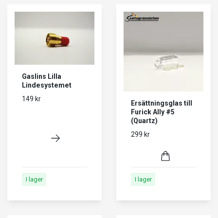
Gaslins Lilla
Lindesystemet
149 kr
Ersättningsglas till
Furick Ally #5
(Quartz)
299 kr
I lager
I lager