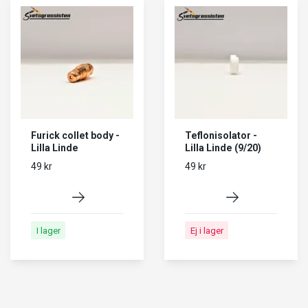
Furick collet body -
Teflonisolator -
Lilla Linde
Lilla Linde (9/20)
49 kr
49 kr
I lager
Ej i lager