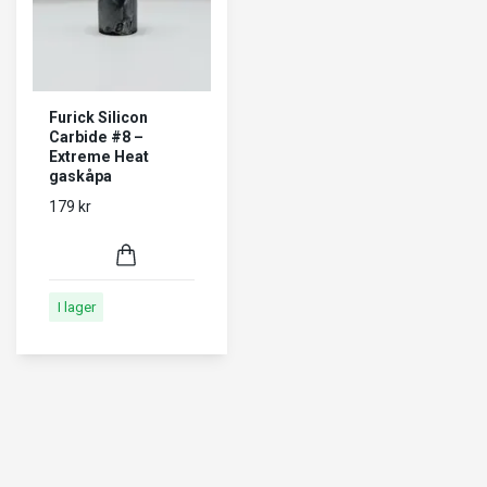
Furick Silicon
Carbide #8 –
Extreme Heat
gaskåpa
179 kr
I lager