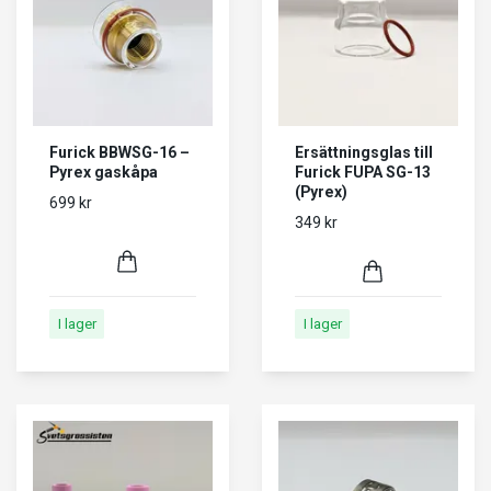
Furick BBWSG-16 –
Ersättningsglas till
Pyrex gaskåpa
Furick FUPA SG-13
(Pyrex)
699 kr
349 kr
I lager
I lager