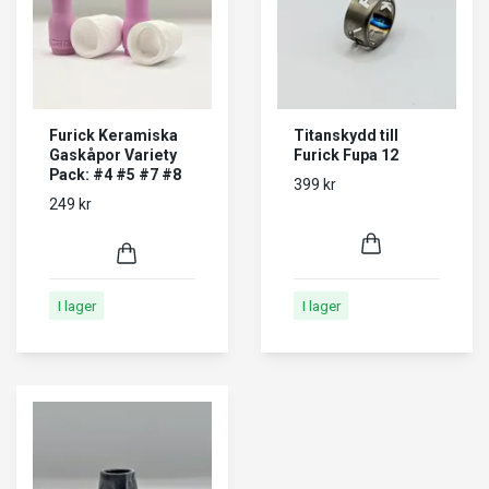
Furick Keramiska
Titanskydd till
Gaskåpor Variety
Furick Fupa 12
Pack: #4 #5 #7 #8
399 kr
249 kr
I lager
I lager