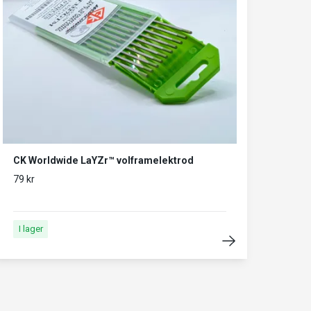
CK Worldwide LaYZr™ volframelektrod
79 kr
I lager