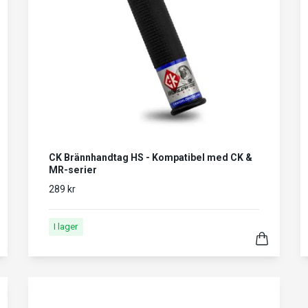
CK Brännhandtag HS - Kompatibel med CK &
MR-serier
289 kr
I lager