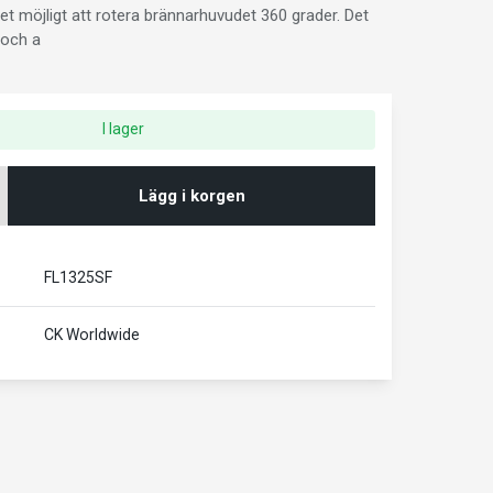
det möjligt att rotera brännarhuvudet 360 grader. Det
 och a
I lager
Lägg i korgen
FL1325SF
CK Worldwide