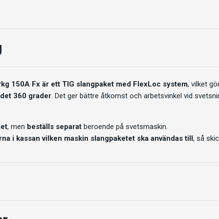
g
kg 150A Fx är ett TIG slangpaket med FlexLoc system
, vilket gö
det 360 grader
. Det ger bättre åtkomst och arbetsvinkel vid svetsnin
set
, men
beställs separat
beroende på svetsmaskin.
a i kassan vilken maskin slangpaketet ska användas till
, så skic