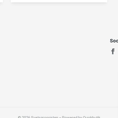
Soc
© 2026 Svetsgrossisten
–
Powered by Quickbutik