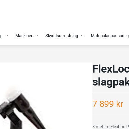
ip
Maskiner
Skyddsutrustning
Materialanpassade 
FlexLo
slagpak
7 899 kr
8 meters FlexLoc P