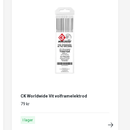
CK Worldwide Vit volframelektrod
79 kr
I lager