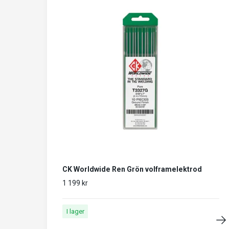
CK Worldwide Ren Grön volframelektrod
1 199 kr
I lager