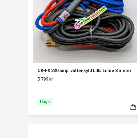
CK-FX 230 amp. vattenkyld Lilla Linde 8 meter
5 799 kr
I lager