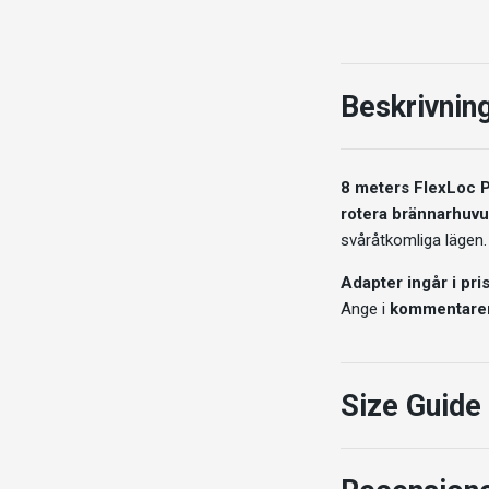
Beskrivnin
8 meters FlexLoc P
rotera brännarhuvu
svåråtkomliga lägen.
Adapter ingår i pri
Ange i
kommentarern
Size Guide