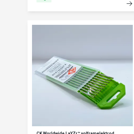
CK Worldwide LaYZr™ volframelektrod