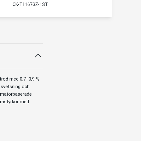
CK-T1167GZ-1ST
ktrod med 0,7–0,9 %
-svetsning och
ormatorbaserade
trömstyrkor med