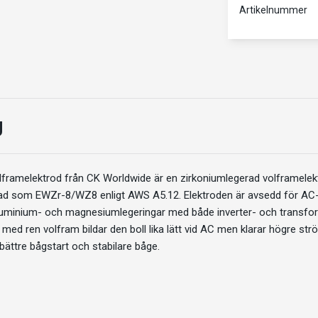
Artikelnummer
g
lframelektrod från
CK Worldwide
är en zirkoniumlegerad volframele
sad som EWZr-8/WZ8 enligt AWS A5.12. Elektroden är avsedd för AC
 aluminium- och magnesiumlegeringar med både inverter- och transf
 med ren volfram bildar den boll lika lätt vid AC men klarar högre s
bättre bågstart och stabilare båge.