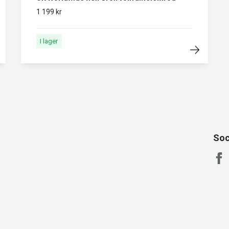
1 199 kr
I lager
Soc