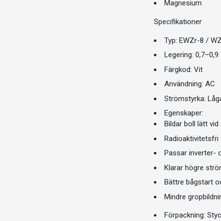
Magnesium
Specifikationer
Typ: EWZr-8 / W
Legering: 0,7–0,9
Färgkod: Vit
Användning: AC
Strömstyrka: Låg
Egenskaper:
Bildar boll lätt v
Radioaktivitetsfri
Passar inverter-
Klarar högre strö
Bättre bågstart o
Mindre gropbildni
Förpackning: Styck