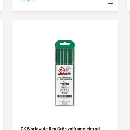
CK Worldwide Ren Grön volframelektrod