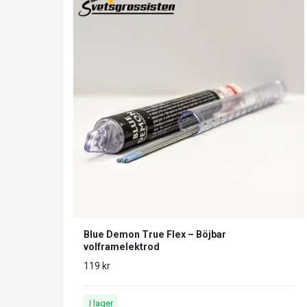
Blue Demon True Flex – Böjbar
volframelektrod
119 kr
I lager