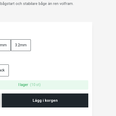
bågstart och stabilare båge än ren volfram.
4mm
3.2mm
ack
I lager
(10 st)
Lägg i korgen