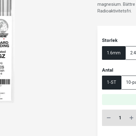
magnesium. Bättre 
Radioaktivitetsfri.
Storlek
1.6mm
2.
Antal
1-ST
10-p