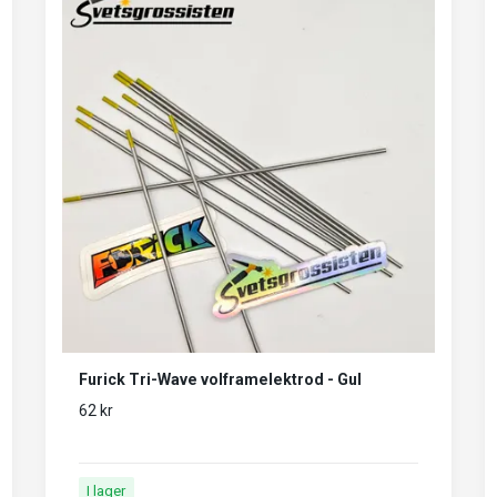
Furick Tri-Wave volframelektrod - Gul
62 kr
I lager