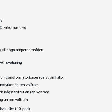
Z8
 % zirkoniumoxid
a till höga ampereområden
id AC-svetsning
 och transformatorbaserade strömkällor
mstyrkor än ren volfram
ch bågstabilitet än ren volfram
ng än ren volfram
vis eller i 10-pack