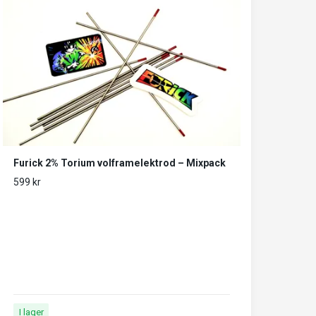
Furick 2% Torium volframelektrod – Mixpack
599 kr
I lager