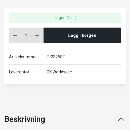
I lager
(3 st)
Lägg i korgen
Artikelnummer
FL2325SF
Leverantör
CK Worldwide
Beskrivning