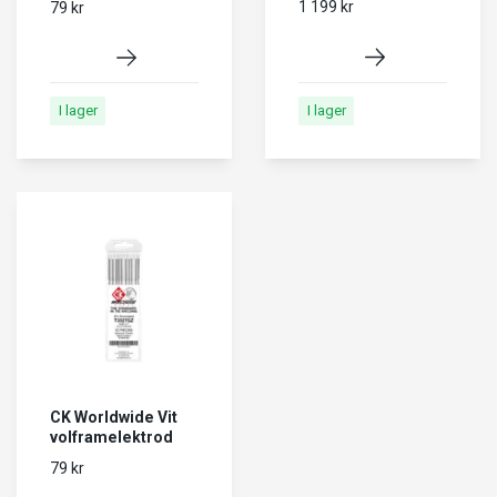
1 199 kr
79 kr
I lager
I lager
CK Worldwide Vit
volframelektrod
79 kr