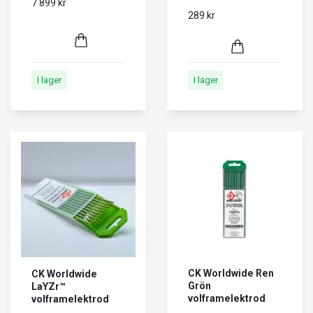
7 899 kr
289 kr
I lager
I lager
CK Worldwide Ren
CK Worldwide
Grön
LaYZr™
volframelektrod
volframelektrod