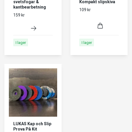
svetsfogar &
Kompakt slipskiva
kantbearbetning
109 kr
159 kr
I lager
I lager
LUKAS Kap och Slip
Prova På Kit