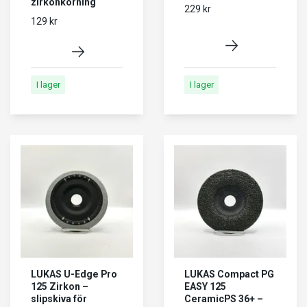
zirkonkorning
229 kr
129 kr
I lager
I lager
LUKAS U-Edge Pro
LUKAS Compact PG
125 Zirkon –
EASY 125
slipskiva för
CeramicPS 36+ –