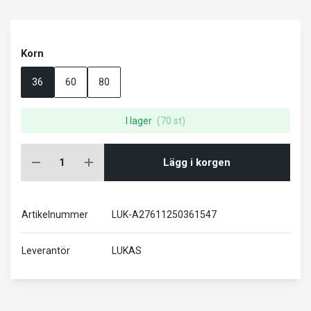
Korn
36
60
80
I lager
(70 st)
Lägg i korgen
Artikelnummer
LUK-A27611250361547
Leverantör
LUKAS