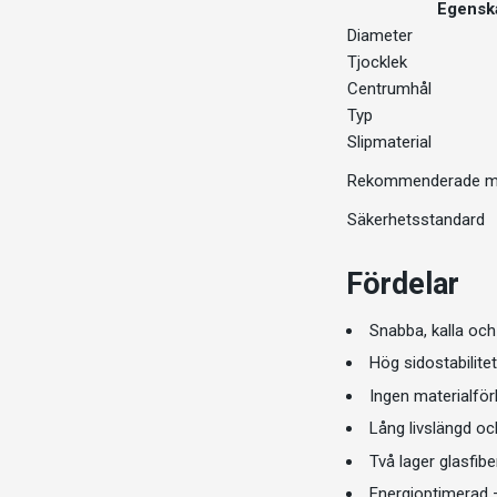
Egensk
Diameter
Tjocklek
Centrumhål
Typ
Slipmaterial
Rekommenderade ma
Säkerhetsstandard
Fördelar
Snabba, kalla och
Hög sidostabilite
Ingen materialför
Lång livslängd o
Två lager glasfib
Energioptimerad –