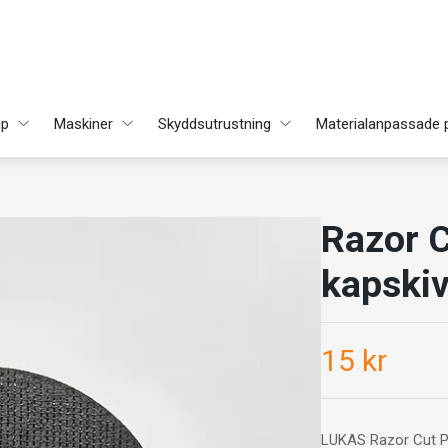
ip
Maskiner
Skyddsutrustning
Materialanpassade 
Razor C
kapskiva
15 kr
LUKAS Razor Cut Plu