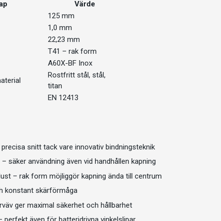
ap
Värde
125 mm
1,0 mm
22,23 mm
T41 – rak form
A60X-BF Inox
Rostfritt stål, stål,
terial
titan
EN 12413
 precisa snitt tack vare innovativ bindningsteknik
t – säker användning även vid handhållen kapning
lust – rak form möjliggör kapning ända till centrum
ch konstant skärförmåga
erväv ger maximal säkerhet och hållbarhet
 perfekt även för batteridrivna vinkelslipar