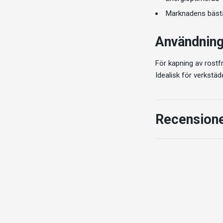
Marknadens bästa
Användnin
För kapning av rostfri
Idealisk för verkstäd
Recension