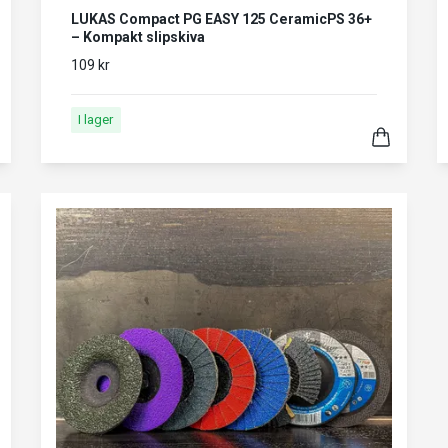
LUKAS Compact PG EASY 125 CeramicPS 36+
– Kompakt slipskiva
109 kr
I lager