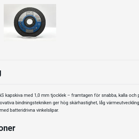
g
 kapskiva med 1,0 mm tjocklek – framtagen för snabba, kalla och pre
novativa bindningstekniken ger hög skärhastighet, låg värmeutveckling
ed batteridrivna vinkelslipar.
ioner