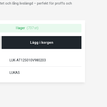
litet och lång livslängd – perfekt för proffs och
I lager
(737 st)
Lägg i korgen
LUK-AT125010V980203
LUKAS