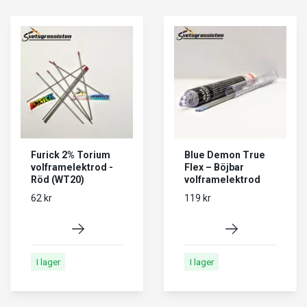
Furick 2% Torium
Blue Demon True
volframelektrod -
Flex – Böjbar
Röd (WT20)
volframelektrod
62 kr
119 kr
I lager
I lager