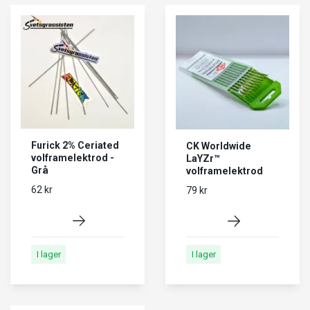
Furick 2% Ceriated
CK Worldwide
volframelektrod -
LaYZr™
Grå
volframelektrod
62 kr
79 kr
I lager
I lager