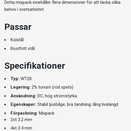
Detta mixpack innehåller flera dimensioner för att täcka olika
behov i svetsarbetet.
Passar
Kolstål
Rostfritt stål
Specifikationer
Typ:
WT20
Legering:
2% torium (röd spets)
Användning:
DC, hög strömstyrka
Egenskaper:
Stabil ljusbåge, bra tändning, lång livslängd
Förpackning:
Mixpack
2st 3.2 mm
4st 2.4 mm