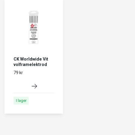
CK Worldwide Vit
volframelektrod
79 kr
I lager