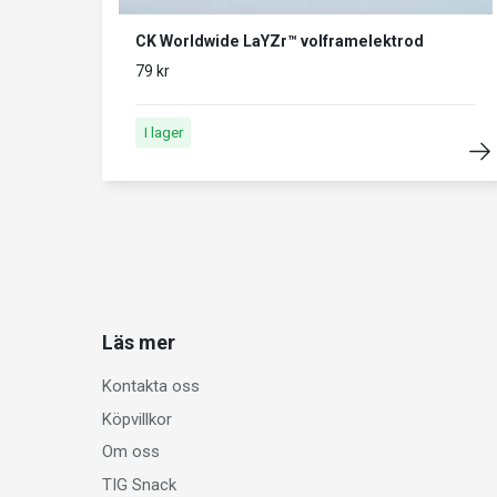
CK Worldwide LaYZr™ volframelektrod
79 kr
I lager
Läs mer
Kontakta oss
Köpvillkor
Om oss
TIG Snack