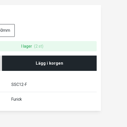
50mm
I lager
(2 st)
Lägg i korgen
SSC12-F
Furick