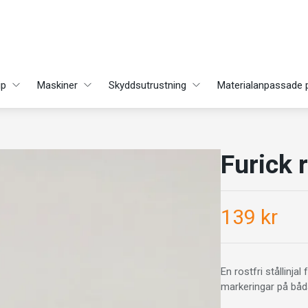
ip
Maskiner
Skyddsutrustning
Materialanpassade 
Furick r
139 kr
En rostfri stållinja
markeringar på båda