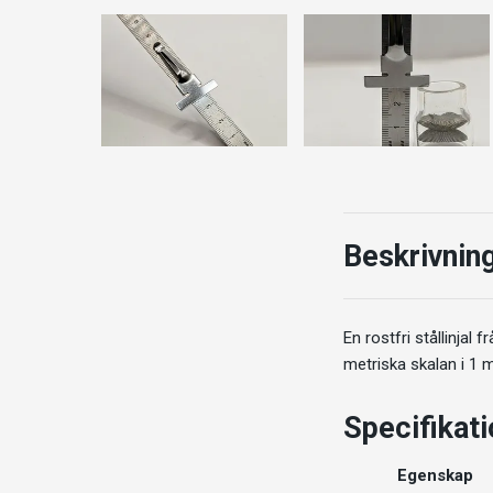
Beskrivnin
En rostfri stållinjal
metriska skalan i 1 
Specifikat
Egenskap