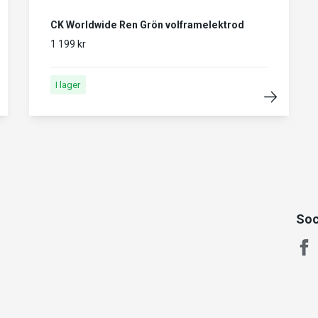
CK Worldwide Ren Grön volframelektrod
1 199 kr
I lager
Soc