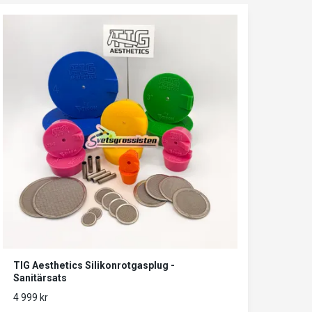
TIG Aesthetics Silikonrotgasplug -
Sanitärsats
4 999 kr