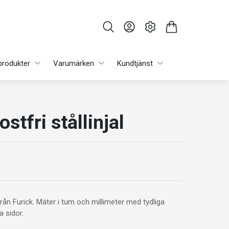
produkter
Varumärken
Kundtjänst
ostfri stållinjal
l från Furick. Mäter i tum och millimeter med tydliga
 sidor.