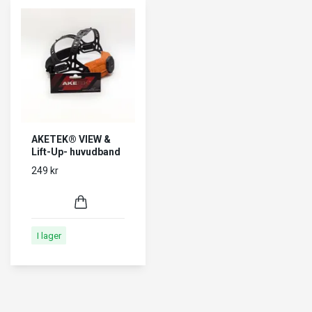
AKETEK® VIEW &
Lift-Up- huvudband
249 kr
I lager