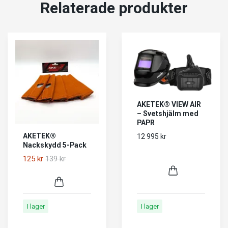
Relaterade produkter
AKETEK® VIEW AIR
– Svetshjälm med
PAPR
AKETEK®
12 995 kr
Nackskydd 5-Pack
125 kr
139 kr
I lager
I lager