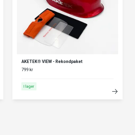
AKETEK® VIEW - Rekondpaket
799 kr
I lager