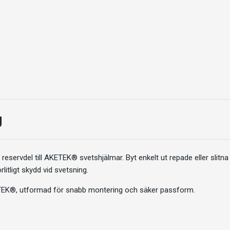
g
eservdel till AKETEK® svetshjälmar. Byt enkelt ut repade eller slitna 
örlitligt skydd vid svetsning.
ETEK®, utformad för snabb montering och säker passform.