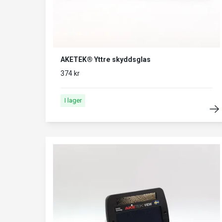
AKETEK® Yttre skyddsglas
374 kr
I lager