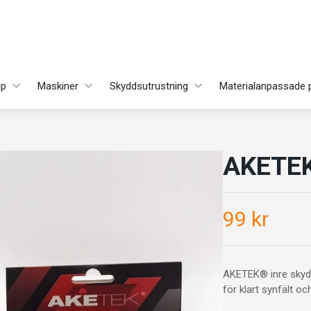
ip
Maskiner
Skyddsutrustning
Materialanpassade 
AKETEK
99 kr
AKETEK® inre skydds
för klart synfält o