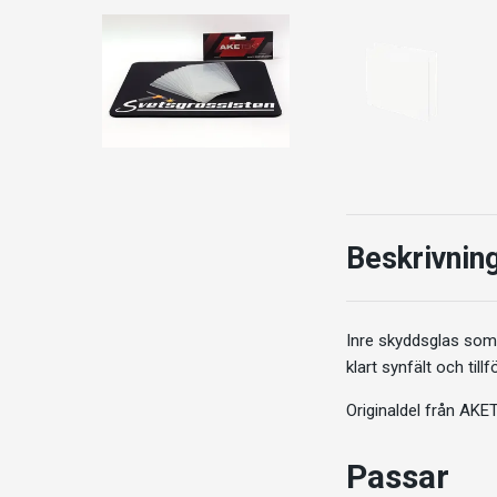
Beskrivnin
Inre skyddsglas som r
klart synfält och tillf
Originaldel från AK
Passar