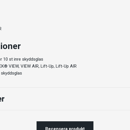
R
tioner
ler 10 st inre skyddsglas
EK® VIEW, VIEW AIR, Lift-Up, Lift-Up AIR
e skyddsglas
er
Recensera produkt