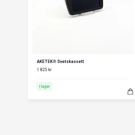
AKETEK® Svetskassett
1 825 kr
I lager