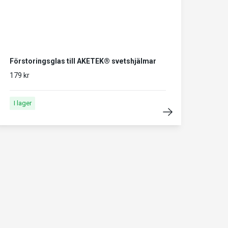
Förstoringsglas till AKETEK® svetshjälmar
179 kr
I lager