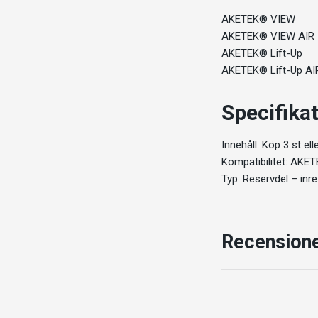
AKETEK® VIEW
AKETEK® VIEW AIR
AKETEK® Lift-Up
AKETEK® Lift-Up AI
Specifika
Innehåll: Köp 3 st el
Kompatibilitet: AKET
Typ: Reservdel – inr
Recension