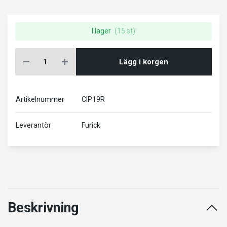
I lager
(15 st)
Lägg i korgen
Artikelnummer
CIP19R
Leverantör
Furick
Beskrivning