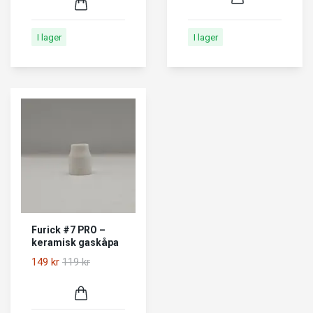
I lager
I lager
Furick #7 PRO –
keramisk gaskåpa
149 kr
119 kr