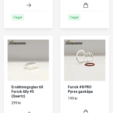
I lager
I lager
Ersättningsglas till
Furick #8 PRO
Furick Ally #5
Pyrex gaskåpa
(Quartz)
199 kr
299 kr