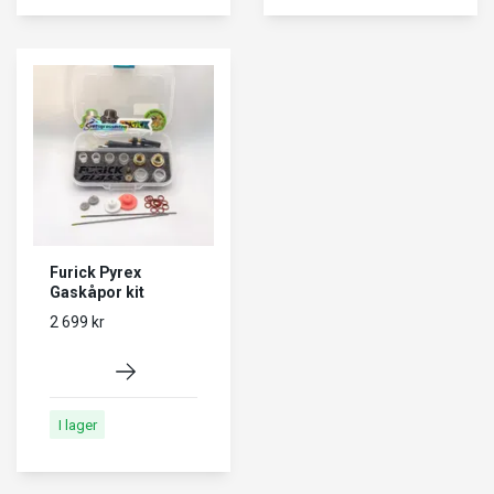
Furick Pyrex
Gaskåpor kit
2 699 kr
I lager