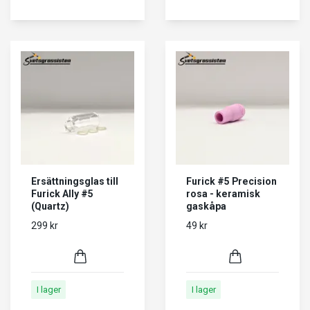
Ersättningsglas till
Furick #5 Precision
Furick Ally #5
rosa - keramisk
(Quartz)
gaskåpa
299 kr
49 kr
I lager
I lager