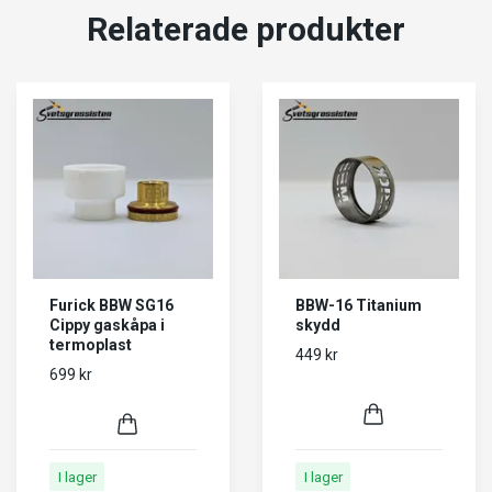
Relaterade produkter
Furick BBW SG16
BBW-16 Titanium
Cippy gaskåpa i
skydd
termoplast
449 kr
699 kr
I lager
I lager