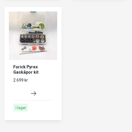
Furick Pyrex
Gaskåpor kit
2 699 kr
I lager