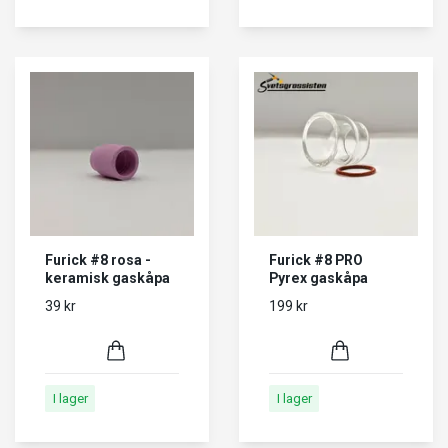
Furick #8 rosa -
Furick #8 PRO
keramisk gaskåpa
Pyrex gaskåpa
39 kr
199 kr
I lager
I lager