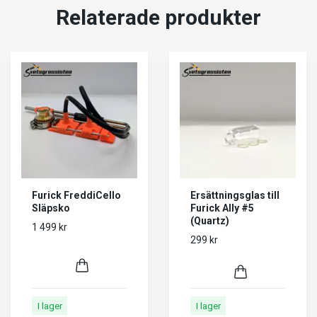
Relaterade produkter
Furick FreddiCello
Ersättningsglas till
Släpsko
Furick Ally #5
(Quartz)
1 499 kr
299 kr
I lager
I lager