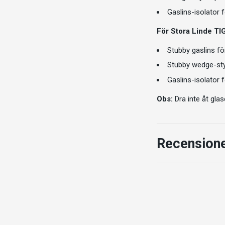
Gaslins-isolator f
För Stora Linde TI
Stubby gaslins fö
Stubby wedge-sty
Gaslins-isolator 
Obs:
Dra inte åt glas
Recension