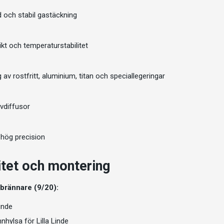
d och stabil gastäckning
ikt och temperaturstabilitet
g av rostfritt, aluminium, titan och speciallegeringar
vdiffusor
 hög precision
itet och montering
-brännare (9/20):
Linde
hylsa för Lilla Linde