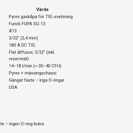
Värde
Pyrex gaskåpa för TIG-svetsning
Furick FUPA SG-13
#13
3/32” (2,4 mm)
180 A DC TIG
Flat diffusor, 3/32” (inkl.
reservnät)
14–18 l/min (≈ 30–40 CFH)
Pyrex + mässingschassi
Gängat fäste – inga O-ringar
USA
e – ingen O-ring krävs