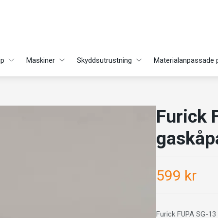
ip
Maskiner
Skyddsutrustning
Materialanpassade 
Furick
gaskåp
599 kr
Furick FUPA SG-13