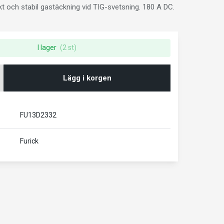
ikt och stabil gastäckning vid TIG-svetsning. 180 A DC.
I lager
(2 st)
Lägg i korgen
FU13D2332
Furick