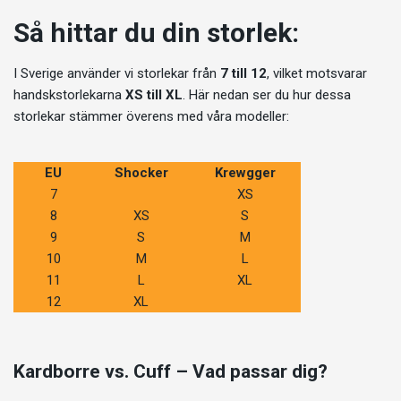
Så hittar du din storlek:
I Sverige använder vi storlekar från
7 till 12
, vilket motsvarar
handskstorlekarna
XS till XL
. Här nedan ser du hur dessa
storlekar stämmer överens med våra modeller:
EU
Shocker
Krewgger
7
XS
8
XS
S
9
S
M
10
M
L
11
L
XL
12
XL
Kardborre vs. Cuff – Vad passar dig?