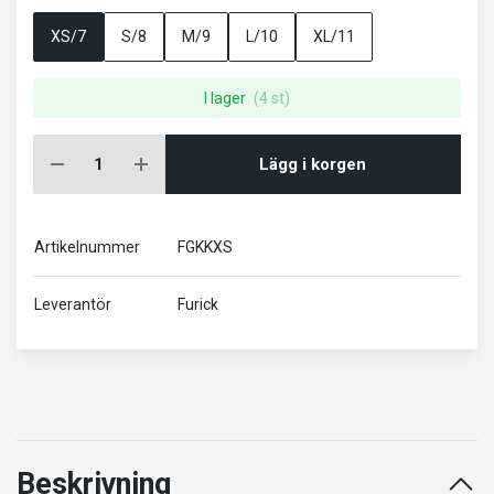
XS/7
S/8
M/9
L/10
XL/11
I lager
(4 st)
Lägg i korgen
Artikelnummer
FGKKXS
Leverantör
Furick
Beskrivning