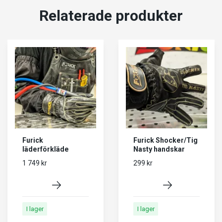
Relaterade produkter
Furick
Furick Shocker/Tig
läderförkläde
Nasty handskar
1 749 kr
299 kr
I lager
I lager