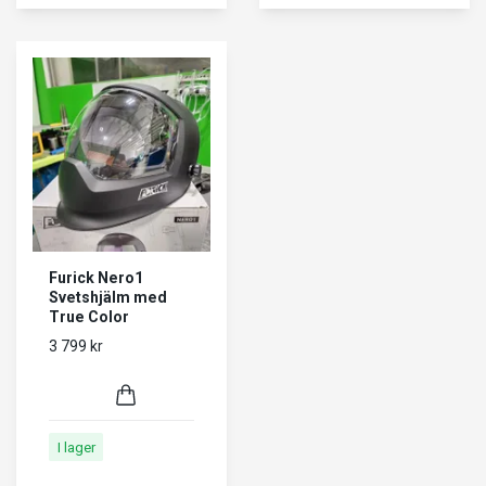
Furick Nero1
Svetshjälm med
True Color
3 799 kr
I lager