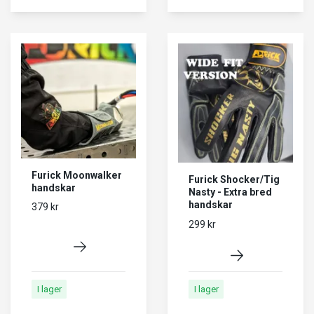
Furick Moonwalker
Furick Shocker/Tig
handskar
Nasty - Extra bred
handskar
379 kr
299 kr
I lager
I lager