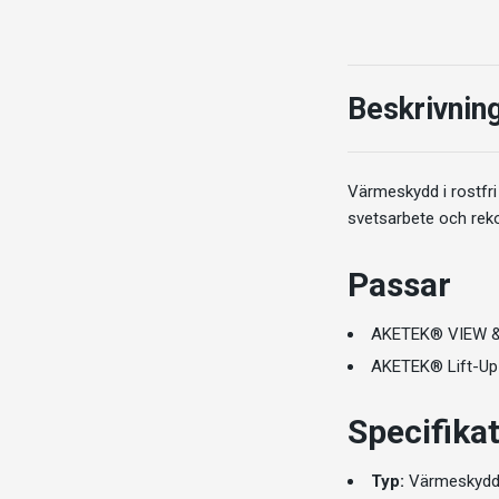
Beskrivnin
Värmeskydd i rostfri
svetsarbete och rek
Passar
AKETEK® VIEW &
AKETEK® Lift-Up 
Specifika
Typ:
Värmeskydd f