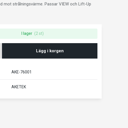
ydd mot strålningsvärme. Passar VIEW och Lift-Up
I lager
(2 st)
Lägg i korgen
AKE-76001
AKETEK