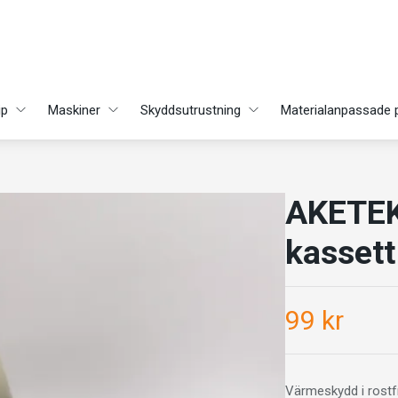
ip
Maskiner
Skyddsutrustning
Materialanpassade 
AKETEK
kassett
99 kr
Värmeskydd i rostfr