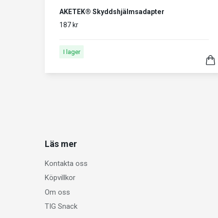
AKETEK® Skyddshjälmsadapter
187 kr
I lager
Läs mer
Kontakta oss
Köpvillkor
Om oss
TIG Snack