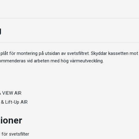
g
 plåt för montering på utsidan av svetsfiltret. Skyddar kassetten mot
ommenderas vid arbeten med hög värmeutveckling.
 VIEW AIR
& Lift-Up AIR
tioner
ör svetsfilter