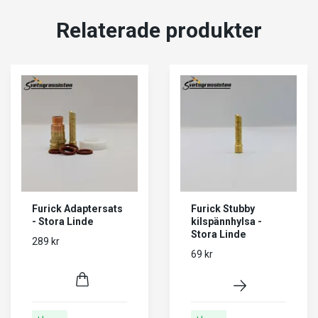
Relaterade produkter
Furick Adaptersats
Furick Stubby
- Stora Linde
kilspännhylsa -
Stora Linde
289 kr
69 kr