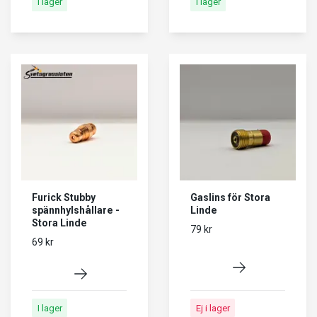
I lager
I lager
Furick Stubby
Gaslins för Stora
spännhylshållare -
Linde
Stora Linde
79 kr
69 kr
I lager
Ej i lager