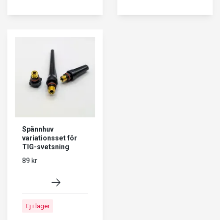
Spännhuv
variationsset för
TIG-svetsning
89 kr
Ej i lager